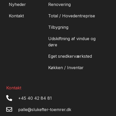
Nyheder
Renovering
Kontakt
Total / Hovedentreprise
Tilbygning
Udskiftning af vindue og
døre
Eget snedkerværksted
Køkken / Inventar
Kontakt
+45 40 42 84 81
palle@slukefter-toemrer.dk